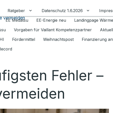
Ratgeber
Datenschutz 1.6.2026
Impre
Untermenü für Ratgeber umschalten
Untermenü f
ie vermeiden
EE Medatsu
EE-Energie neu
Landingpage Wärm
issu
Vorgaben für Vaillant Kompetenzpartner
Aktuel
HI
Fördermittel
Weihnachtspost
Finanzierung an
Record
figsten Fehler –
 vermeiden