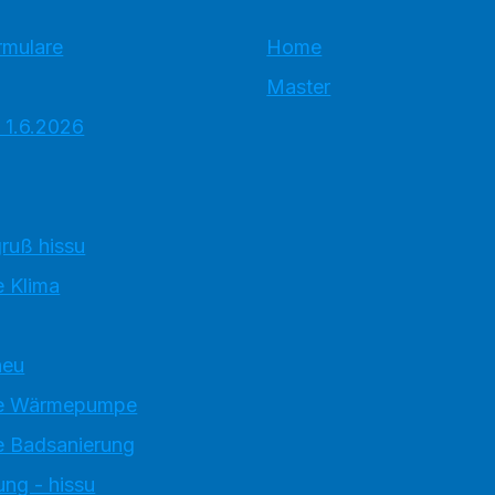
rmulare
Home
Master
 1.6.2026
ruß hissu
 Klima
neu
e Wärmepumpe
 Badsanierung
ung - hissu