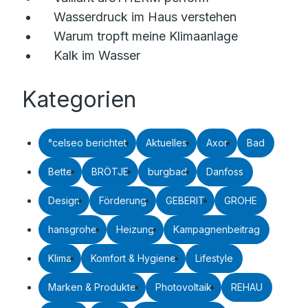
Wasserdruck im Haus verstehen
Warum tropft meine Klimaanlage
Kalk im Wasser
Kategorien
°celseo berichtet
Aktuelles
Axor
Bad
Bette
BRÖTJE
burgbad
Danfoss
Design
Förderung
GEBERIT
GROHE
hansgrohe
Heizung
Kampagnenbeitrag
Klima
Komfort & Hygiene
Lifestyle
Marken & Produkte
Photovoltaik
REHAU