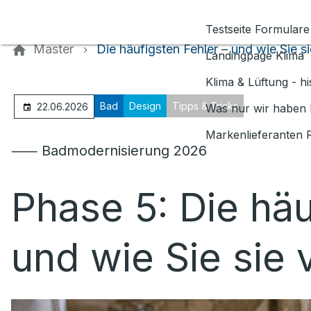
Kontaktieren Sie uns
Testseite Formulare
Master
Die häufigsten Fehler – und wie Sie s
Landingpage Klima
Klima & Lüftung - h
Bad
Design
Tipps & Tricks
22.06.2026
Was nur wir haben 
Markenlieferanten 
⸺ Badmodernisierung 2026
Phase 5: Die häu
und wie Sie sie