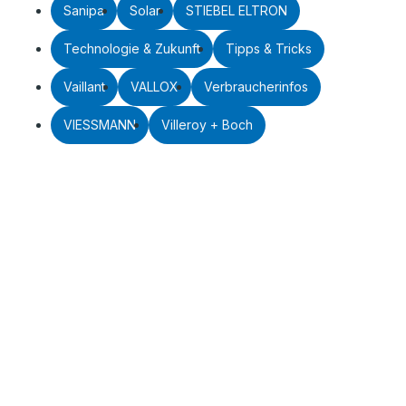
Sanipa
Solar
STIEBEL ELTRON
Technologie & Zukunft
Tipps & Tricks
Vaillant
VALLOX
Verbraucherinfos
VIESSMANN
Villeroy + Boch