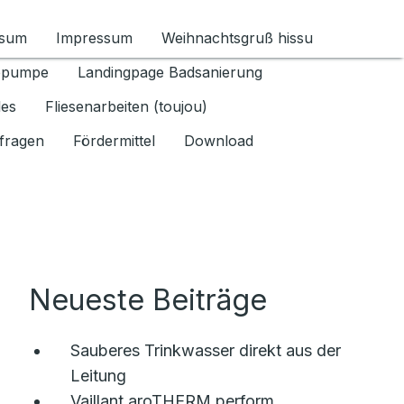
ssum
Impressum
Weihnachtsgruß hissu
ür Datenschutz 1.6.2026 umschalten
epumpe
Landingpage Badsanierung
les
Fliesenarbeiten (toujou)
fragen
Fördermittel
Download
Neueste Beiträge
Sauberes Trinkwasser direkt aus der
Leitung
Vaillant aroTHERM perform