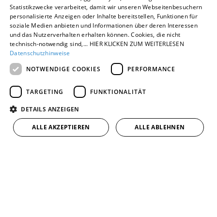
Statistikzwecke verarbeitet, damit wir unseren Webseitenbesuchern
Unser enger Kundenkontakt führt zu tiefem
personalisierte Anzeigen oder Inhalte bereitstellen, Funktionen für
soziale Medien anbieten und Informationen über deren Interessen
Verständnis für Kundenbedürfnisse,
und das Nutzerverhalten erhalten können. Cookies, die nicht
maßgeschneiderten Dienstleistungen und
technisch-notwendig sind,... HIER KLICKEN ZUM WEITERLESEN
Datenschutzhinweise
schnellen, individuellen Lösungen.
NOTWENDIGE COOKIES
PERFORMANCE
TARGETING
FUNKTIONALITÄT
DETAILS ANZEIGEN
ALLE AKZEPTIEREN
ALLE ABLEHNEN