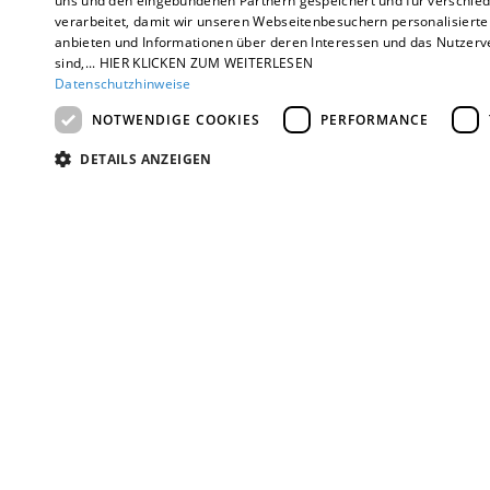
uns und den eingebundenen Partnern gespeichert und für verschiede
verarbeitet, damit wir unseren Webseitenbesuchern personalisierte 
anbieten und Informationen über deren Interessen und das Nutzerve
In Deutschland stehen
sind,... HIER KLICKEN ZUM WEITERLESEN
Datenschutzhinweise
Fördermöglichkeiten z
NOTWENDIGE COOKIES
PERFORMANCE
DETAILS ANZEIGEN
6000