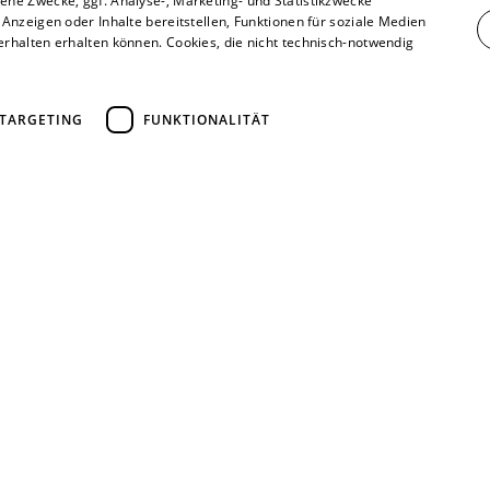
ne Zwecke, ggf. Analyse-, Marketing- und Statistikzwecke
Anzeigen oder Inhalte bereitstellen, Funktionen für soziale Medien
rhalten erhalten können. Cookies, die nicht technisch-notwendig
 Ihnen über 6.000 vers
ur Verfügung
TARGETING
FUNKTIONALITÄT
90 %