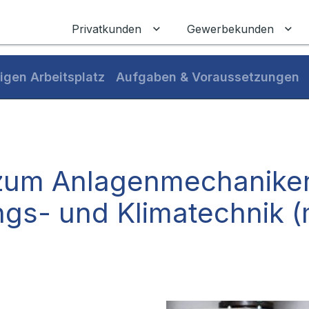
Privatkunden
Gewerbekunden
Untermenü für Privatkunden
Unt
igen Arbeitsplatz
Aufgaben & Voraussetzungen
zum Anlagenmechaniker f
gs- und Klimatechnik 