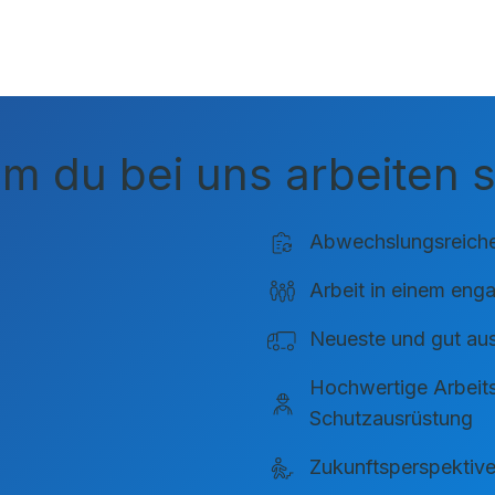
 du bei uns arbeiten so
Abwechslungsreich
Arbeit in einem eng
Neueste und gut au
Hochwertige Arbeits
Schutzausrüstung
Zukunftsperspektiv