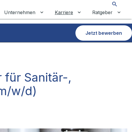
Suche
Unternehmen
Karriere
Ratgeber
 umschalten
ermenü für Gewerbekunden umschalten
Untermenü für Unternehmen umschalt
Untermenü für Karrier
Unter
Jetzt bewerben
ür Sanitär-,
(m/w/d)