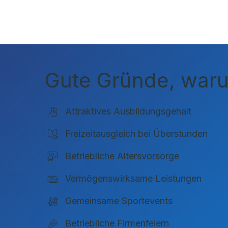
Gute Gründe, warum
Attraktives Ausbildungsgehalt
Freizeitausgleich bei Überstunden
Betriebliche Altersvorsorge
Vermögenswirksame Leistungen
Gemeinsame Sportevents
Betriebliche Firmenfeiern