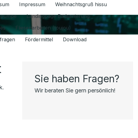
ssum
Impressum
Weihnachtsgruß hissu
ür Datenschutz 1.6.2026 umschalten
epumpe
Landingpage Badsanierung
les
Fliesenarbeiten (toujou)
fragen
Fördermittel
Download
t
Sie haben Fragen?
k.
Wir beraten Sie gern persönlich!