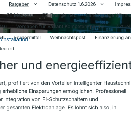
Ratgeber
Datenschutz 1.6.2026
Impre
Untermenü für Ratgeber umschalten
Untermenü f
EE Medatsu
EE-Energie neu
Landingpage Wärm
issu
Vorgaben für Vaillant Kompetenzpartner
Aktuel
HI
Fördermittel
Weihnachtspost
Finanzierung an
oinstallation
Record
icher und energieeffizien
t, profitiert von den Vorteilen intelligenter Haustechni
ng erhebliche Einsparungen ermöglichen. Professionell
der Integration von FI-Schutzschaltern und
r gesamten Elektroanlage. Es lohnt sich also, in