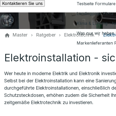
Kontaktieren Sie uns
Testseite Formulare
Landingpage Klima
Klima & Lüftung - h
Was nur wir haben 
Master
Ratgeber
Elektrotechnik
Elektr
Markenlieferanten 
Elektroinstallation - s
Wer heute in moderne Elektrik und Elektronik investier
Selbst bei der Elektroinstallation kann eine Sanieru
durchgeführte Elektroinstallationen, einschließlich 
Schutzsteckdosen, erhöhen zudem die Sicherheit Ihre
zeitgemäße Elektrotechnik zu investieren.