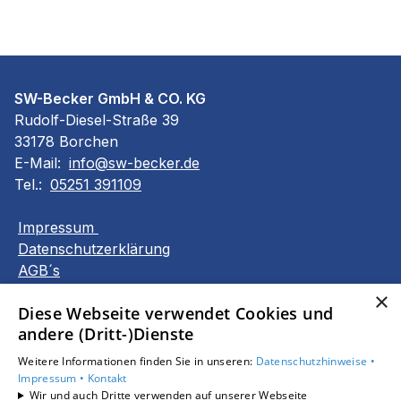
SW-Becker GmbH & CO. KG
Rudolf-Diesel-Straße 39
33178 Borchen
E-Mail:
info@sw-becker.de
Tel.:
05251 391109
Impressum
Datenschutzerklärung
AGB´s
Barrierefreiheitserklärung
×
Diese Webseite verwendet Cookies und
andere (Dritt-)Dienste
Unsere Bereiche
Privatkunden
Weitere Informationen finden Sie in unseren:
Datenschutzhinweise •
Gewerbekunden
Impressum •
Kontakt
Wir und auch Dritte verwenden auf unserer Webseite
Karriere