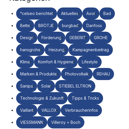
°celseo berichtet
Aktuelles
Axor
Bad
Bette
BRÖTJE
burgbad
Danfoss
Design
Förderung
GEBERIT
GROHE
hansgrohe
Heizung
Kampagnenbeitrag
Klima
Komfort & Hygiene
Lifestyle
Marken & Produkte
Photovoltaik
REHAU
Sanipa
Solar
STIEBEL ELTRON
Technologie & Zukunft
Tipps & Tricks
Vaillant
VALLOX
Verbraucherinfos
VIESSMANN
Villeroy + Boch