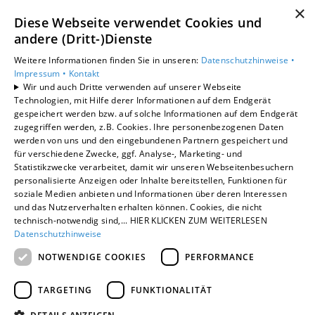
Barrierefreiheitserklärung
×
Diese Webseite verwendet Cookies und
andere (Dritt-)Dienste
Unsere Bereiche
Privatkunden
Weitere Informationen finden Sie in unseren:
Datenschutzhinweise •
Gewerbekunden
Impressum •
Kontakt
Wir und auch Dritte verwenden auf unserer Webseite
Karriere
Technologien, mit Hilfe derer Informationen auf dem Endgerät
Unternehmen
gespeichert werden bzw. auf solche Informationen auf dem Endgerät
Kontakt
zugegriffen werden, z.B. Cookies. Ihre personenbezogenen Daten
werden von uns und den eingebundenen Partnern gespeichert und
für verschiedene Zwecke, ggf. Analyse-, Marketing- und
Statistikzwecke verarbeitet, damit wir unseren Webseitenbesuchern
Um externe HTML-Inhalte anzuzeigen, benötigen
personalisierte Anzeigen oder Inhalte bereitstellen, Funktionen für
wir Ihre Einwilligung.
soziale Medien anbieten und Informationen über deren Interessen
Weitere Informationen finden Sie in unserer
und das Nutzerverhalten erhalten können. Cookies, die nicht
Datenschutzerklärung.
technisch-notwendig sind,... HIER KLICKEN ZUM WEITERLESEN
Datenschutzhinweise
NOTWENDIGE COOKIES
PERFORMANCE
Cookie-Einstellungen öffnen
TARGETING
FUNKTIONALITÄT