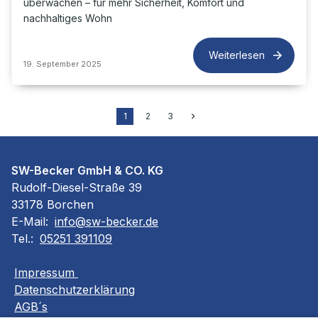
überwachen – für mehr Sicherheit, Komfort und
nachhaltiges Wohn
Weiterlesen
19. September 2025
1
2
3
SW-Becker GmbH & CO. KG
Rudolf-Diesel-Straße 39
33178 Borchen
E-Mail:
info@sw-becker.de
Tel.:
05251 391109
Impressum
Datenschutzerklärung
AGB´s