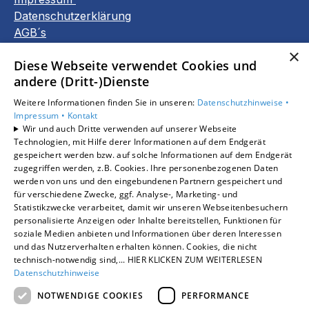
Datenschutzerklärung
AGB´s
Barrierefreiheitserklärung
×
Diese Webseite verwendet Cookies und
andere (Dritt-)Dienste
Unsere Bereiche
Privatkunden
Weitere Informationen finden Sie in unseren:
Datenschutzhinweise •
Gewerbekunden
Impressum •
Kontakt
Wir und auch Dritte verwenden auf unserer Webseite
Karriere
Technologien, mit Hilfe derer Informationen auf dem Endgerät
Unternehmen
gespeichert werden bzw. auf solche Informationen auf dem Endgerät
Kontakt
zugegriffen werden, z.B. Cookies. Ihre personenbezogenen Daten
werden von uns und den eingebundenen Partnern gespeichert und
für verschiedene Zwecke, ggf. Analyse-, Marketing- und
Statistikzwecke verarbeitet, damit wir unseren Webseitenbesuchern
Um externe HTML-Inhalte anzuzeigen, benötigen
personalisierte Anzeigen oder Inhalte bereitstellen, Funktionen für
wir Ihre Einwilligung.
soziale Medien anbieten und Informationen über deren Interessen
Weitere Informationen finden Sie in unserer
und das Nutzerverhalten erhalten können. Cookies, die nicht
Datenschutzerklärung.
technisch-notwendig sind,... HIER KLICKEN ZUM WEITERLESEN
Datenschutzhinweise
NOTWENDIGE COOKIES
PERFORMANCE
Cookie-Einstellungen öffnen