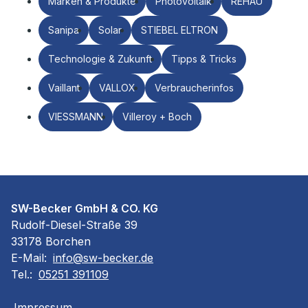
Marken & Produkte
Photovoltaik
REHAU
Sanipa
Solar
STIEBEL ELTRON
Technologie & Zukunft
Tipps & Tricks
Vaillant
VALLOX
Verbraucherinfos
VIESSMANN
Villeroy + Boch
SW-Becker GmbH & CO. KG
Rudolf-Diesel-Straße 39
33178 Borchen
E-Mail:
info@sw-becker.de
Tel.:
05251 391109
Impressum