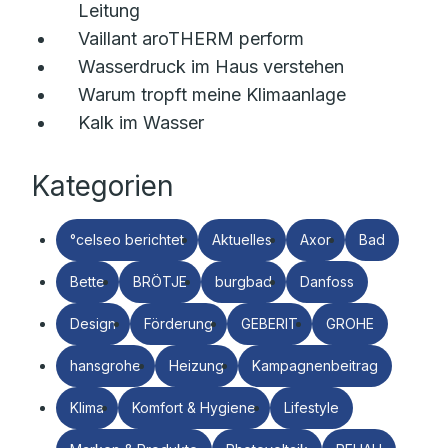
Leitung
Vaillant aroTHERM perform
Wasserdruck im Haus verstehen
Warum tropft meine Klimaanlage
Kalk im Wasser
Kategorien
°celseo berichtet
Aktuelles
Axor
Bad
Bette
BRÖTJE
burgbad
Danfoss
Design
Förderung
GEBERIT
GROHE
hansgrohe
Heizung
Kampagnenbeitrag
Klima
Komfort & Hygiene
Lifestyle