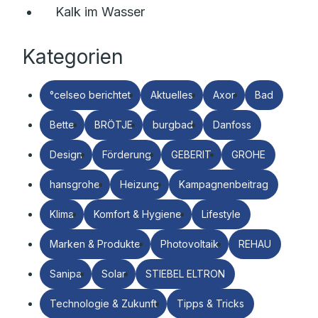
Kalk im Wasser
Kategorien
°celseo berichtet
Aktuelles
Axor
Bad
Bette
BRÖTJE
burgbad
Danfoss
Design
Förderung
GEBERIT
GROHE
hansgrohe
Heizung
Kampagnenbeitrag
Klima
Komfort & Hygiene
Lifestyle
Marken & Produkte
Photovoltaik
REHAU
Sanipa
Solar
STIEBEL ELTRON
Technologie & Zukunft
Tipps & Tricks