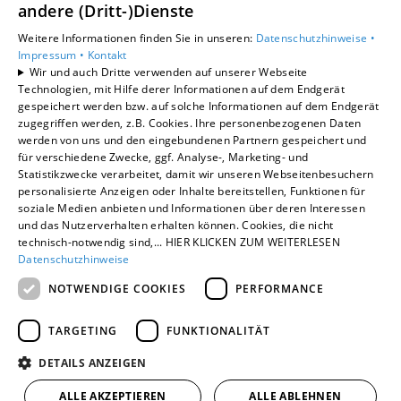
andere (Dritt-)Dienste
Unsere Bereiche
Privatkunden
Weitere Informationen finden Sie in unseren:
Datenschutzhinweise •
Gewerbekunden
Impressum •
Kontakt
Wir und auch Dritte verwenden auf unserer Webseite
Karriere
Technologien, mit Hilfe derer Informationen auf dem Endgerät
Unternehmen
gespeichert werden bzw. auf solche Informationen auf dem Endgerät
Kontakt
zugegriffen werden, z.B. Cookies. Ihre personenbezogenen Daten
werden von uns und den eingebundenen Partnern gespeichert und
für verschiedene Zwecke, ggf. Analyse-, Marketing- und
Statistikzwecke verarbeitet, damit wir unseren Webseitenbesuchern
Um externe HTML-Inhalte anzuzeigen, benötigen
personalisierte Anzeigen oder Inhalte bereitstellen, Funktionen für
wir Ihre Einwilligung.
soziale Medien anbieten und Informationen über deren Interessen
Weitere Informationen finden Sie in unserer
und das Nutzerverhalten erhalten können. Cookies, die nicht
Datenschutzerklärung.
technisch-notwendig sind,... HIER KLICKEN ZUM WEITERLESEN
Datenschutzhinweise
NOTWENDIGE COOKIES
PERFORMANCE
Cookie-Einstellungen öffnen
TARGETING
FUNKTIONALITÄT
DETAILS ANZEIGEN
ALLE AKZEPTIEREN
ALLE ABLEHNEN