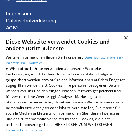
Impressum
Datenschutzerklärung
AGB´s
Barrierefreiheitserklärung
×
Diese Webseite verwendet Cookies und
andere (Dritt-)Dienste
Unsere Bereiche
Privatkunden
Weitere Informationen finden Sie in unseren:
Datenschutzhinweise •
Gewerbekunden
Impressum •
Kontakt
Wir und auch Dritte verwenden auf unserer Webseite
Karriere
Technologien, mit Hilfe derer Informationen auf dem Endgerät
Unternehmen
gespeichert werden bzw. auf solche Informationen auf dem Endgerät
Kontakt
zugegriffen werden, z.B. Cookies. Ihre personenbezogenen Daten
werden von uns und den eingebundenen Partnern gespeichert und
für verschiedene Zwecke, ggf. Analyse-, Marketing- und
Statistikzwecke verarbeitet, damit wir unseren Webseitenbesuchern
Um externe HTML-Inhalte anzuzeigen, benötigen
personalisierte Anzeigen oder Inhalte bereitstellen, Funktionen für
wir Ihre Einwilligung.
soziale Medien anbieten und Informationen über deren Interessen
Weitere Informationen finden Sie in unserer
und das Nutzerverhalten erhalten können. Cookies, die nicht
Datenschutzerklärung.
technisch-notwendig sind,... HIER KLICKEN ZUM WEITERLESEN
Datenschutzhinweise